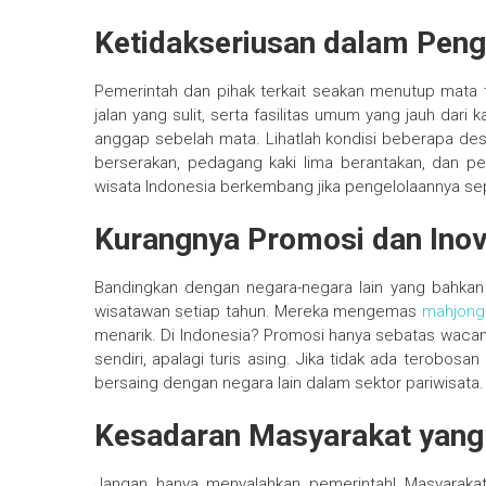
Ketidakseriusan dalam Peng
Pemerintah dan pihak terkait seakan menutup mata ter
jalan yang sulit, serta fasilitas umum yang jauh dari
anggap sebelah mata. Lihatlah kondisi beberapa dest
berserakan, pedagang kaki lima berantakan, dan pe
wisata Indonesia berkembang jika pengelolaannya sepe
Kurangnya Promosi dan Inov
Bandingkan dengan negara-negara lain yang bahkan
wisatawan setiap tahun. Mereka mengemas
mahjong 
menarik. Di Indonesia? Promosi hanya sebatas wacana
sendiri, apalagi turis asing. Jika tidak ada terobos
bersaing dengan negara lain dalam sektor pariwisata.
Kesadaran Masyarakat yang
Jangan hanya menyalahkan pemerintah! Masyaraka