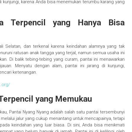
di kunjungi, karena Anda bisa menemukan terumbu karang yang
a Terpencil yang Hanya Bisa
li Selatan, dan terkenal karena keindahan alamnya yang tak
enuruni ratusan anak tangga yang terjal, namun semua usaha ini
. Di balik tebing-tebing yang curam, pantai ini menawarkan
ijauan. Menyatu dengan alam, pantai ini jarang di kunjungi,
encari ketenangan.
.org/
 Terpencil yang Memukau
jangkau, Pantai Nyang Nyang adalah salah satu pantai tersembunyi
s melalui jalur yang cukup menantang untuk mencapainya, tetapi
da keindahan yang luar biasa. Di sini, Anda bisa menikmati
pat yang belum banyak di jamah. Pantai ini di kelilingi oleh