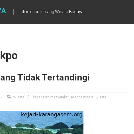
YA
Informasi Tentang Wisata Budaya
ikpo
ang Tidak Tertandingi
,
,
Wisata
kesadaran masyarakat
pesona wisata
wisata