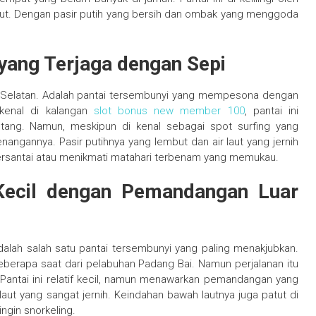
ut. Dengan pasir putih yang bersih dan ombak yang menggoda
yang Terjaga dengan Sepi
ali Selatan. Adalah pantai tersembunyi yang mempesona dengan
rkenal di kalangan
slot bonus new member 100
, pantai ini
ng. Namun, meskipun di kenal sebagai spot surfing yang
angannya. Pasir putihnya yang lembut dan air laut yang jernih
rsantai atau menikmati matahari terbenam yang memukau.
 Kecil dengan Pemandangan Luar
alah salah satu pantai tersembunyi yang paling menakjubkan.
beberapa saat dari pelabuhan Padang Bai. Namun perjalanan itu
antai ini relatif kecil, namun menawarkan pemandangan yang
 laut yang sangat jernih. Keindahan bawah lautnya juga patut di
ngin snorkeling.