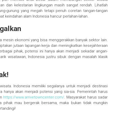
an dan kelestarian lingkungan masih sangat rendah. Lihatlah
nung-gunung yang megah tetapi penuh coretan tangan-tangan
elihat keindahan alam Indonesia hancur perlahan-lahan.
ggalkan
ga mesin ekonomi yang bisa menggerakkan banyak sektor lain.
iptakan jutaan lapangan kerja dan meningkatkan kesejahteraan
erbagai pihak, potensi ini hanya akan menjadi sekadar angan-
ik wisatawan, Indonesia justru sibuk dengan masalah klasik
ak!
isata. Indonesia memiliki segalanya untuk menjadi destinasi
ya hanya akan menjadi potensi yang sia-sia. Pemerintah harus
an
https://www.arrivetowncenter.com/
. Masyarakat harus sadar
mua pihak mau bergerak bersama, maka bukan tidak mungkin
rtandingi!