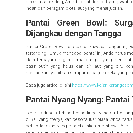
pecinta snorkeling, Amed adalah tempat yang wajib 
indah dan beragam biota laut yang menakjubkan.
Pantai Green Bowl: Surg
Dijangkau dengan Tangga
Pantai Green Bowl terletak di kawasan Ungasan, Ba
tertandingi. Untuk mencapai pantai ini, Anda harus m
akan terbayar dengan pemandangan yang menakjubkan
pasir putih yang halus dan air laut yang biru keh
menjadikannya pilihan sempurna bagi mereka yang m
Baca juga artikel di sini
https://www.kejari-karangasem
Pantai Nyang Nyang: Pantai
Terletak di balik tebing-tebing tinggi yang sulit di 
di Bali yang menyajikan pesona luar biasa. Anda haru
setiap langkah yang di ambil akan membawa Anda pa
ketenangan yang hanya bisa di temukan di tempat-tem