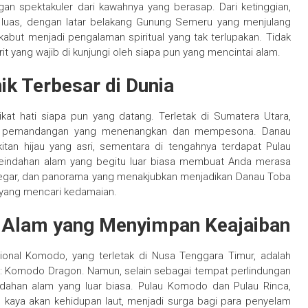
n spektakuler dari kawahnya yang berasap. Dari ketinggian,
luas, dengan latar belakang Gunung Semeru yang menjulang
k kabut menjadi pengalaman spiritual yang tak terlupakan. Tidak
rit yang wajib di kunjungi oleh siapa pun yang mencintai alam.
ik Terbesar di Dunia
kat hati siapa pun yang datang. Terletak di Sumatera Utara,
gan pemandangan yang menenangkan dan mempesona. Danau
bukitan hijau yang asri, sementara di tengahnya terdapat Pulau
Keindahan alam yang begitu luar biasa membuat Anda merasa
 segar, dan panorama yang menakjubkan menjadikan Danau Toba
a yang mencari kedamaian.
 Alam yang Menyimpan Keajaiban
nal Komodo, yang terletak di Nusa Tenggara Timur, adalah
a: Komodo Dragon. Namun, selain sebagai tempat perlindungan
ndahan alam yang luar biasa. Pulau Komodo dan Pulau Rinca,
g kaya akan kehidupan laut, menjadi surga bagi para penyelam