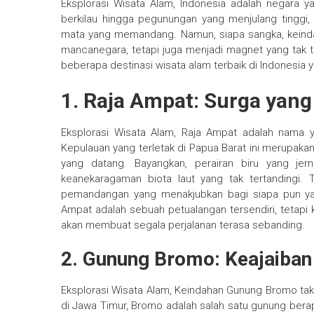
Eksplorasi Wisata Alam, Indonesia adalah negara ya
berkilau hingga pegunungan yang menjulang tinggi
mata yang memandang. Namun, siapa sangka, keindah
mancanegara, tetapi juga menjadi magnet yang tak te
beberapa destinasi wisata alam terbaik di Indonesia 
1. Raja Ampat: Surga yang
Eksplorasi Wisata Alam, Raja Ampat adalah nama y
Kepulauan yang terletak di Papua Barat ini merupaka
yang datang. Bayangkan, perairan biru yang jer
keanekaragaman biota laut yang tak tertandingi
pemandangan yang menakjubkan bagi siapa pun yan
Ampat adalah sebuah petualangan tersendiri, tetapi
akan membuat segala perjalanan terasa sebanding.
2. Gunung Bromo: Keajaiban
Eksplorasi Wisata Alam, Keindahan Gunung Bromo tak
di Jawa Timur, Bromo adalah salah satu gunung berapi