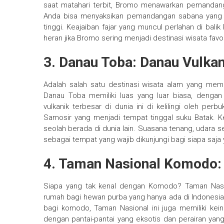
saat matahari terbit, Bromo menawarkan pemandanga
Anda bisa menyaksikan pemandangan sabana yang 
tinggi. Keajaiban fajar yang muncul perlahan di bali
heran jika Bromo sering menjadi destinasi wisata favo
3. Danau Toba: Danau Vulkan
Adalah salah satu destinasi wisata alam yang memi
Danau Toba memiliki luas yang luar biasa, den
vulkanik terbesar di dunia ini di kelilingi oleh per
Samosir yang menjadi tempat tinggal suku Batak. 
seolah berada di dunia lain. Suasana tenang, udara
sebagai tempat yang wajib dikunjungi bagi siapa saj
4. Taman Nasional Komodo:
Siapa yang tak kenal dengan Komodo? Taman Nasio
rumah bagi hewan purba yang hanya ada di Indonesi
bagi komodo, Taman Nasional ini juga memiliki kei
dengan pantai-pantai yang eksotis dan perairan yan