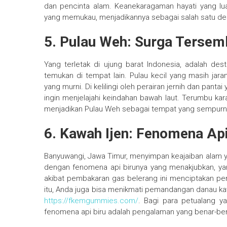
dan pencinta alam. Keanekaragaman hayati yang lu
yang memukau, menjadikannya sebagai salah satu dest
5. Pulau Weh: Surga Tersem
Yang terletak di ujung barat Indonesia, adalah de
temukan di tempat lain. Pulau kecil yang masih jar
yang murni. Di kelilingi oleh perairan jernih dan pan
ingin menjelajahi keindahan bawah laut. Terumbu kar
menjadikan Pulau Weh sebagai tempat yang sempurna un
6. Kawah Ijen: Fenomena Ap
Banyuwangi, Jawa Timur, menyimpan keajaiban alam yan
dengan fenomena api birunya yang menakjubkan, yang
akibat pembakaran gas belerang ini menciptakan pem
itu, Anda juga bisa menikmati pemandangan danau ka
https://fkemgummies.com/
. Bagi para petualang y
fenomena api biru adalah pengalaman yang benar-bena