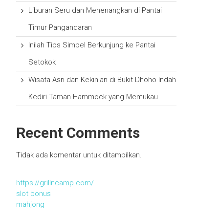
Liburan Seru dan Menenangkan di Pantai
Timur Pangandaran
Inilah Tips Simpel Berkunjung ke Pantai
Setokok
Wisata Asri dan Kekinian di Bukit Dhoho Indah
Kediri Taman Hammock yang Memukau
Recent Comments
Tidak ada komentar untuk ditampilkan.
https://grillncamp.com/
slot bonus
mahjong