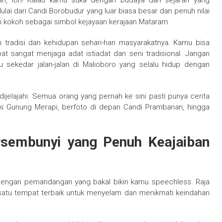
ah, loh! Kalau kamu suka dengan budaya dan sejarah yang
ulai dari Candi Borobudur yang luar biasa besar dan penuh nilai
ri kokoh sebagai simbol kejayaan kerajaan Mataram.
 tradisi dan kehidupan sehari-hari masyarakatnya. Kamu bisa
 sangat menjaga adat istiadat dan seni tradisional. Jangan
 sekedar jalan-jalan di Malioboro yang selalu hidup dengan
ijelajahi. Semua orang yang pernah ke sini pasti punya cerita
ki Gunung Merapi, berfoto di depan Candi Prambanan, hingga
rsembunyi yang Penuh Keajaiban
 dengan pemandangan yang bakal bikin kamu speechless. Raja
h satu tempat terbaik untuk menyelam dan menikmati keindahan