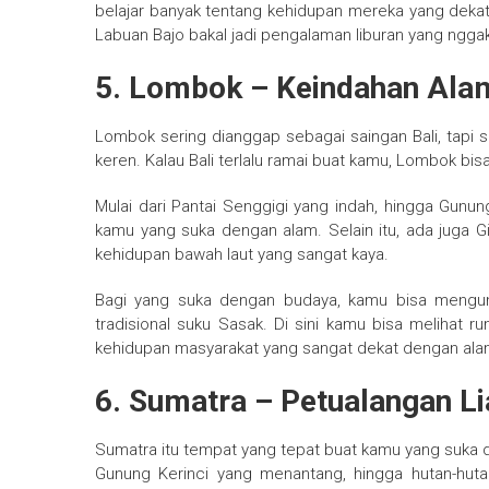
belajar banyak tentang kehidupan mereka yang deka
Labuan Bajo bakal jadi pengalaman liburan yang nggak
5. Lombok – Keindahan Ala
Lombok sering dianggap sebagai saingan Bali, tapi
keren. Kalau Bali terlalu ramai buat kamu, Lombok bisa 
Mulai dari Pantai Senggigi yang indah, hingga Gunu
kamu yang suka dengan alam. Selain itu, ada juga Gi
kehidupan bawah laut yang sangat kaya.
Bagi yang suka dengan budaya, kamu bisa meng
tradisional suku Sasak. Di sini kamu bisa melihat 
kehidupan masyarakat yang sangat dekat dengan ala
6. Sumatra – Petualangan L
Sumatra itu tempat yang tepat buat kamu yang suka d
Gunung Kerinci yang menantang, hingga hutan-huta