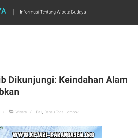
YA
Informasi Tentang Wisata Budaya
ib Dikunjungi: Keindahan Alam
ubkan
,
,
Wisata
Bali
Danau Toba
Lombok