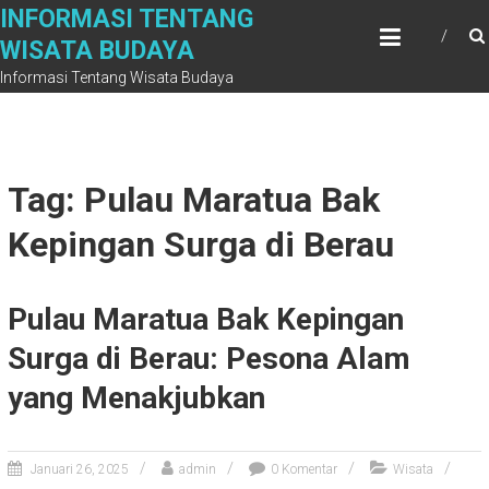
Skip
INFORMASI TENTANG
to
WISATA BUDAYA
content
Informasi Tentang Wisata Budaya
Tag: Pulau Maratua Bak
Kepingan Surga di Berau
Pulau Maratua Bak Kepingan
Surga di Berau: Pesona Alam
yang Menakjubkan
Januari 26, 2025
admin
0 Komentar
Wisata