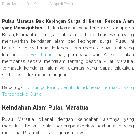
Pulau Maratua Bak Kepingan Surga di Berau
Pulau Maratua Bak Kepingan Surga di Berau: Pesona Alam
yang Menakjubkan
– Pulau Maratua, yang terletak di Kabupaten
Berau, Kalimantan Timur, adalah salah satu destinasi wisata yang
menawarkan keindahan alam bak kepingan surga. Pulau ini
berada di garis terluar Indonesia dan memiliki daya tarik yang
luar biasa
server thailand
bagi para wisatawan. Artikel ini akan
membahas secara mendalam tentang pesona Pulau Maratua,
termasuk keindahan alamnya, aktivitas yang dapat dilakukan,
serta tips untuk mengunjungi pulau ini.
Baca juga :
7 Sungai Paling Jernih di Indonesia Termasuk yang
Terpendek di Dunia
Keindahan Alam Pulau Maratua
Pulau Maratua dikenal dengan keindahan alamnya yang
memukau. Berikut adalah beberapa aspek keindahan alam yang
membuat Pulau Maratua begitu istimewa: