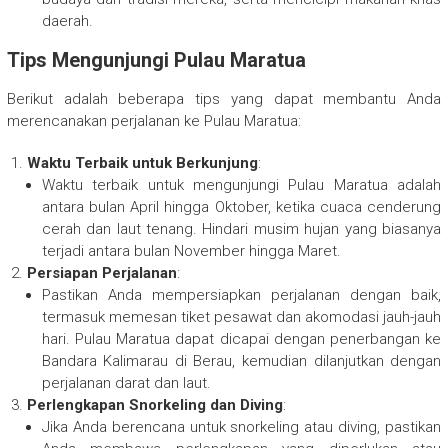
daerah.
Tips Mengunjungi Pulau Maratua
Berikut adalah beberapa tips yang dapat membantu Anda
merencanakan perjalanan ke Pulau Maratua:
Waktu Terbaik untuk Berkunjung
:
Waktu terbaik untuk mengunjungi Pulau Maratua adalah
antara bulan April hingga Oktober, ketika cuaca cenderung
cerah dan laut tenang. Hindari musim hujan yang biasanya
terjadi antara bulan November hingga Maret.
Persiapan Perjalanan
:
Pastikan Anda mempersiapkan perjalanan dengan baik,
termasuk memesan tiket pesawat dan akomodasi jauh-jauh
hari. Pulau Maratua dapat dicapai dengan penerbangan ke
Bandara Kalimarau di Berau, kemudian dilanjutkan dengan
perjalanan darat dan laut.
Perlengkapan Snorkeling dan Diving
:
Jika Anda berencana untuk snorkeling atau diving, pastikan