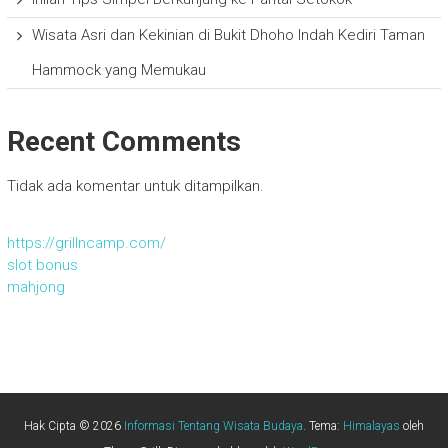
Wisata Asri dan Kekinian di Bukit Dhoho Indah Kediri Taman
Hammock yang Memukau
Recent Comments
Tidak ada komentar untuk ditampilkan.
https://grillncamp.com/
slot bonus
mahjong
Hak Cipta © 2026
Informasi Tentang Wisata Budaya
. Tema:
Himalayas
oleh