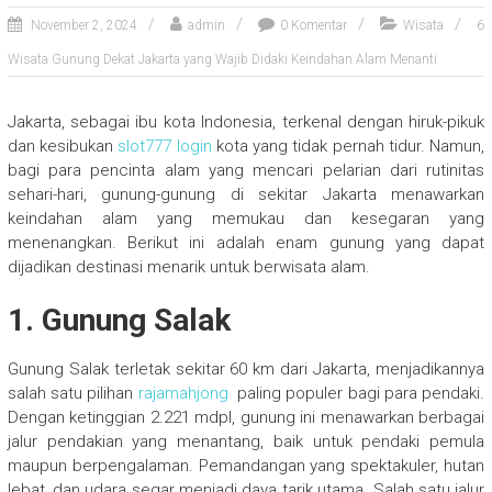
November 2, 2024
admin
0 Komentar
Wisata
6
Wisata Gunung Dekat Jakarta yang Wajib Didaki Keindahan Alam Menanti
Jakarta, sebagai ibu kota Indonesia, terkenal dengan hiruk-pikuk
dan kesibukan
slot777 login
kota yang tidak pernah tidur. Namun,
bagi para pencinta alam yang mencari pelarian dari rutinitas
sehari-hari, gunung-gunung di sekitar Jakarta menawarkan
keindahan alam yang memukau dan kesegaran yang
menenangkan. Berikut ini adalah enam gunung yang dapat
dijadikan destinasi menarik untuk berwisata alam.
1. Gunung Salak
Gunung Salak terletak sekitar 60 km dari Jakarta, menjadikannya
salah satu pilihan
rajamahjong
paling populer bagi para pendaki.
Dengan ketinggian 2.221 mdpl, gunung ini menawarkan berbagai
jalur pendakian yang menantang, baik untuk pendaki pemula
maupun berpengalaman. Pemandangan yang spektakuler, hutan
lebat, dan udara segar menjadi daya tarik utama. Salah satu jalur