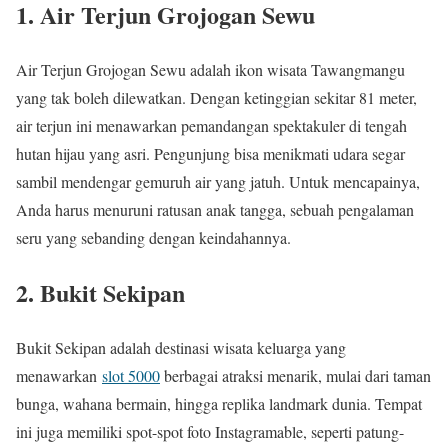
1.
Air Terjun Grojogan Sewu
Air Terjun Grojogan Sewu adalah ikon wisata Tawangmangu
yang tak boleh dilewatkan. Dengan ketinggian sekitar 81 meter,
air terjun ini menawarkan pemandangan spektakuler di tengah
hutan hijau yang asri. Pengunjung bisa menikmati udara segar
sambil mendengar gemuruh air yang jatuh. Untuk mencapainya,
Anda harus menuruni ratusan anak tangga, sebuah pengalaman
seru yang sebanding dengan keindahannya.
2.
Bukit Sekipan
Bukit Sekipan adalah destinasi wisata keluarga yang
menawarkan
slot 5000
berbagai atraksi menarik, mulai dari taman
bunga, wahana bermain, hingga replika landmark dunia. Tempat
ini juga memiliki spot-spot foto Instagramable, seperti patung-